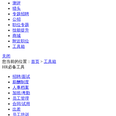
测评
猎头
专题招聘
公招
职位专题
技能提升
商城
附近职位
工具箱
关闭
您当前的位置：
首页
>
工具箱
HR必备工具
招聘/面试
薪酬制度
人事档案
加班/考勤
员工管理
合同/试用
出差
员工培训