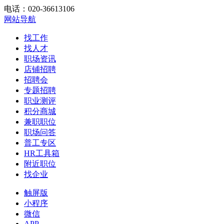
电话：020-36613106
网站导航
找工作
找人才
职场资讯
店铺招聘
招聘会
专题招聘
职业测评
积分商城
兼职职位
职场问答
普工专区
HR工具箱
附近职位
找企业
触屏版
小程序
微信
APP