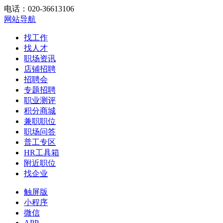
电话：020-36613106
网站导航
找工作
找人才
职场资讯
店铺招聘
招聘会
专题招聘
职业测评
积分商城
兼职职位
职场问答
普工专区
HR工具箱
附近职位
找企业
触屏版
小程序
微信
APP