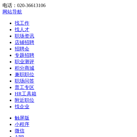
电话：020-36613106
网站导航
找工作
找人才
职场资讯
店铺招聘
招聘会
专题招聘
职业测评
积分商城
兼职职位
职场问答
普工专区
HR工具箱
附近职位
找企业
触屏版
小程序
微信
APP