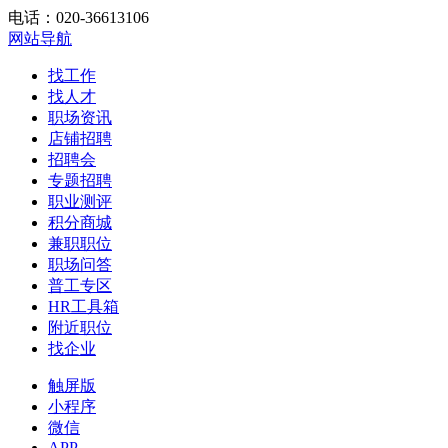
电话：020-36613106
网站导航
找工作
找人才
职场资讯
店铺招聘
招聘会
专题招聘
职业测评
积分商城
兼职职位
职场问答
普工专区
HR工具箱
附近职位
找企业
触屏版
小程序
微信
APP